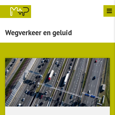
Overslaan
en
naar
de
inhoud
gaan
Wegverkeer en geluid