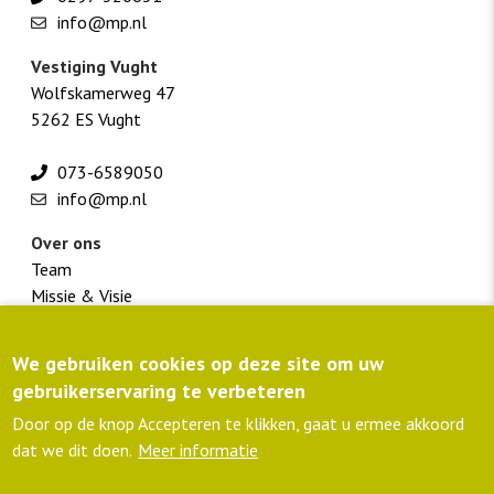
info@mp.nl
Vestiging Vught
Wolfskamerweg 47
5262 ES Vught
073-6589050
info@mp.nl
Over ons
Team
Missie & Visie
Werken bij M+P
We gebruiken cookies op deze site om uw
Footer
Klantportaal
gebruikerservaring te verbeteren
menu
Routebeschrijving
colofon
Privacyverklaring
Door op de knop Accepteren te klikken, gaat u ermee akkoord
lid NLingenieurs
dat we dit doen.
Meer informatie
ISO 9001 gecertificeerd