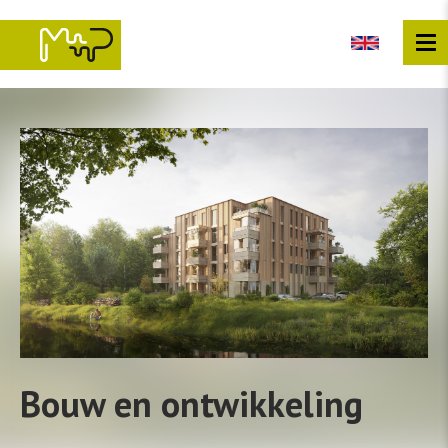
Overslaan
en
naar
de
inhoud
gaan
Bouw en ontwikkeling