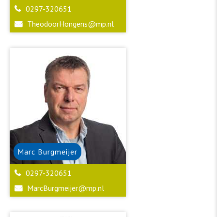
0297-320651
TheodoorHongens@mp.nl
Marc
Burgmeijer
0297-320651
MarcBurgmeijer@mp.nl