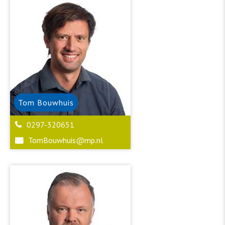
Tom
Bouwhuis
0297-320651
TomBouwhuis@mp.nl