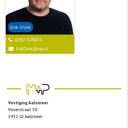
Erik
Olink
0297-320651
ErikOlink@mp.nl
Vestiging Aalsmeer
Visserstraat 50
1431 GJ Aalsmeer