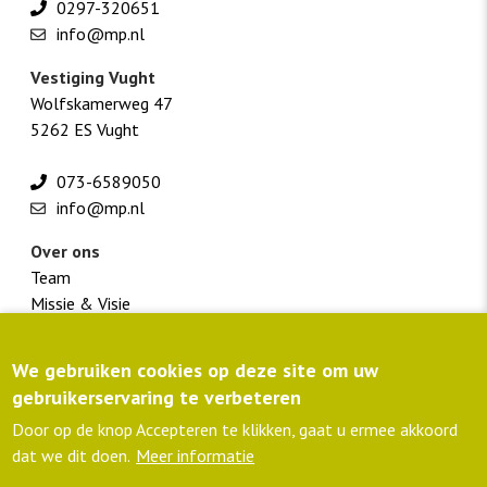
0297-320651
info@mp.nl
Vestiging Vught
Wolfskamerweg 47
5262 ES Vught
073-6589050
info@mp.nl
Over ons
Team
Missie & Visie
Werken bij M+P
We gebruiken cookies op deze site om uw
Footer
Klantportaal
gebruikerservaring te verbeteren
menu
Routebeschrijving
colofon
Privacyverklaring
Door op de knop Accepteren te klikken, gaat u ermee akkoord
lid NLingenieurs
dat we dit doen.
Meer informatie
ISO 9001 gecertificeerd