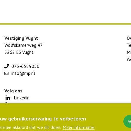
Vestiging Vught
O
Wolfskamerweg 47
T
5262 ES Vught
Mi
We
073-6589050
info@mp.nl
Volg ons
Linkedin
Rss
uw gebruikerservaring te verbeteren
A
 ermee akkoord dat we dit doen.
Meer informatie