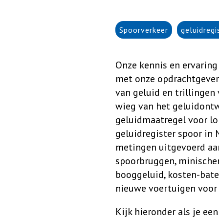
Spoorverkeer
geluidregi
Onze kennis en ervarin
met onze opdrachtgevers
van geluid en trillinge
wieg van het geluidontw
geluidmaatregel voor lo
geluidregister spoor in
metingen uitgevoerd aan
spoorbruggen, minischer
booggeluid, kosten-baten
nieuwe voertuigen voor 
Kijk hieronder als je ee