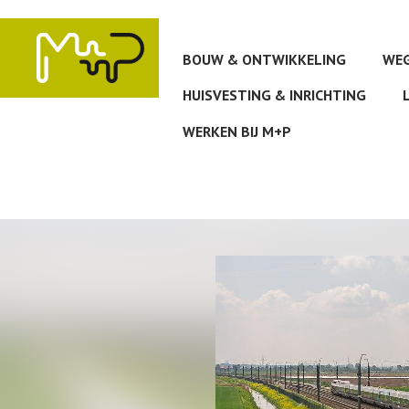
Overslaan
en
naar
BOUW & ONTWIKKELING
WEG
de
inhoud
HUISVESTING & INRICHTING
gaan
WERKEN BIJ M+P