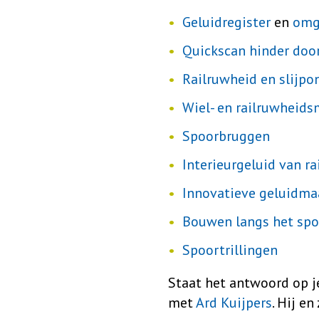
Geluidregister
en
omg
Quickscan hinder doo
Railruwheid en slijp
Wiel- en railruwheid
Spoorbruggen
Interieurgeluid van r
Innovatieve geluidmaa
Bouwen langs het spo
Spoortrillingen
Staat het antwoord op je
met
Ard Kuijpers
. Hij e