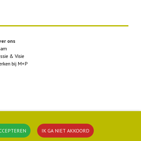
ver ons
eam
ssie & Visie
rken bij M+P
CCEPTEREN
IK GA NIET AKKOORD