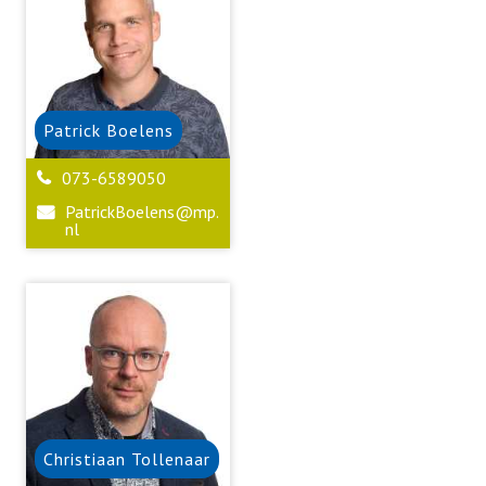
Patrick
Boelens
073-6589050
PatrickBoelens@mp.
nl
Christiaan
Tollenaar