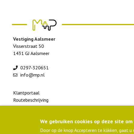
Vestiging Aalsmeer
Visserstraat 50
1431 GJ Aalsmeer
0297-320651
info@mp.nl
Footer
Klantportaal
menu
Routebeschrijving
colofon
Privacyverklaring
lid NLingenieurs
We gebruiken cookies op deze site om 
ISO 9001 gecertificeerd
C02-Prestatieladder
Door op de knop Accepteren te klikken, gaat u