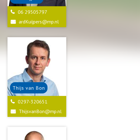
06 29505797
ardKuijpers@mp.nl
Thijs
van Bon
0297-320651
ThijsvanBon@mp.nl