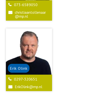
073-6589050
christiaantollenaar
@mp.nl
Erik
Olink
0297-320651
ErikOlink@mp.nl