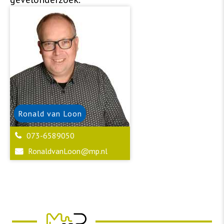
Ronald
van Loon
073-6589050
RonaldvanLoon@mp.nl