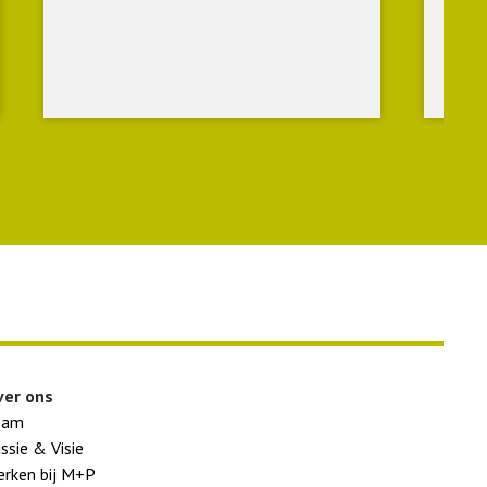
de C
ver ons
eam
ssie & Visie
rken bij M+P