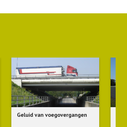
Geluid van voegovergangen
Verb
Prox