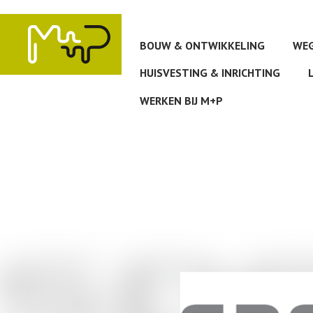
Overslaan
en
naar
BOUW & ONTWIKKELING
WEG
de
inhoud
HUISVESTING & INRICHTING
gaan
WERKEN BIJ M+P