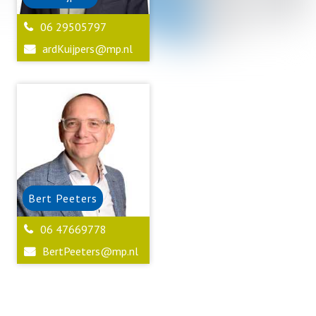
06 29505797
ardKuijpers@mp.nl
Bert
Peeters
06 47669778
BertPeeters@mp.nl