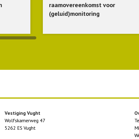
h
raamovereenkomst voor
(geluid)monitoring
Vestiging Vught
O
Wolfskamerweg 47
T
5262 ES Vught
Mi
We