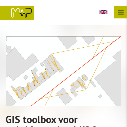
Overslaan
en
naar
de
inhoud
gaan
GIS toolbox voor