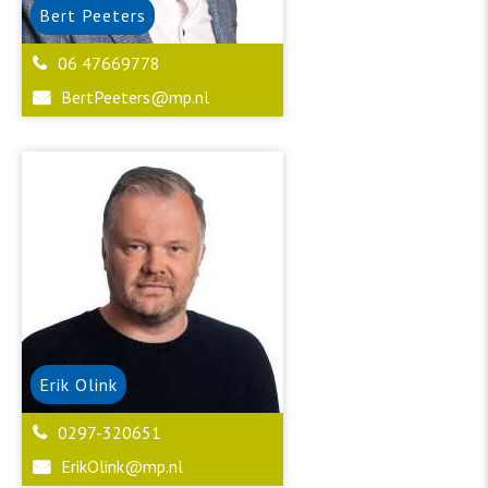
Bert
Peeters
06 47669778
BertPeeters@mp.nl
Erik
Olink
0297-320651
ErikOlink@mp.nl