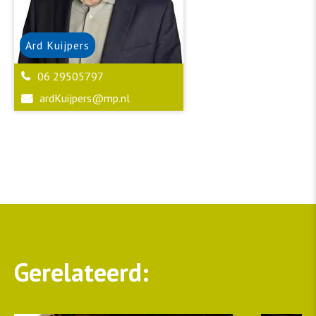
Ard
Kuijpers
06 29505797
ardKuijpers@mp.nl
Gerelateerd