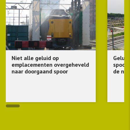
Niet alle geluid op
Geluid
emplacementen overgeheveld
spoor
naar doorgaand spoor
de ni