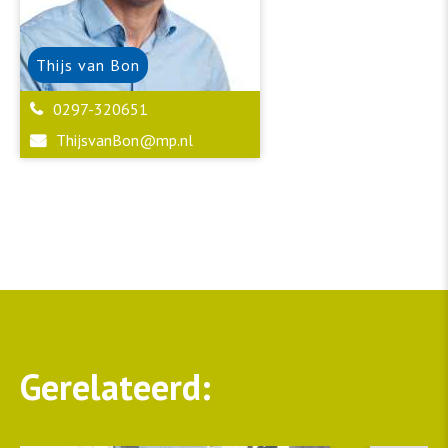
Thijs
van Bon
0297-320651
ThijsvanBon@mp.nl
Gerelateerd