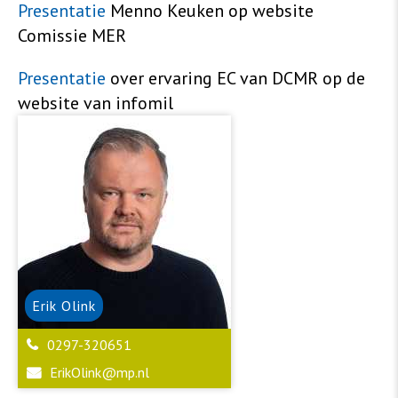
Presentatie
Menno Keuken op website
Comissie MER
Presentatie
over ervaring EC van DCMR op de
website van infomil
Erik
Olink
0297-320651
ErikOlink@mp.nl