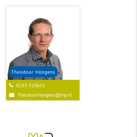
Theodoor
Höngens
0297-320651
TheodoorHongens@mp.nl