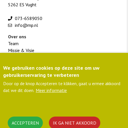
5262 ES Vught
073-6589050
info@mp.nl
Over ons
Team
Missie & Visie
Werken bij M+P
We gebruiken cookies op deze site om uw
Footer
Klantportaal
gebruikerservaring te verbeteren
menu
Routebeschrijving
colofon
Privacyverklaring
Door op de knop Accepteren te klikken, gaat u ermee akkoord
lid NLingenieurs
dat we dit doen.
Meer informatie
ISO 9001 gecertificeerd
C02-Prestatieladder
Volg ons
Linkedin
ACCEPTEREN
IK GA NIET AKKOORD