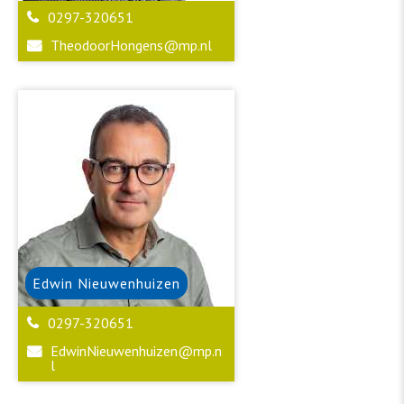
0297-320651
TheodoorHongens@mp.nl
Edwin
Nieuwenhuizen
0297-320651
EdwinNieuwenhuizen@mp.n
l