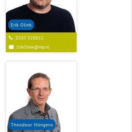
Erik
Olink
0297-320651
ErikOlink@mp.nl
Theodoor
Höngens