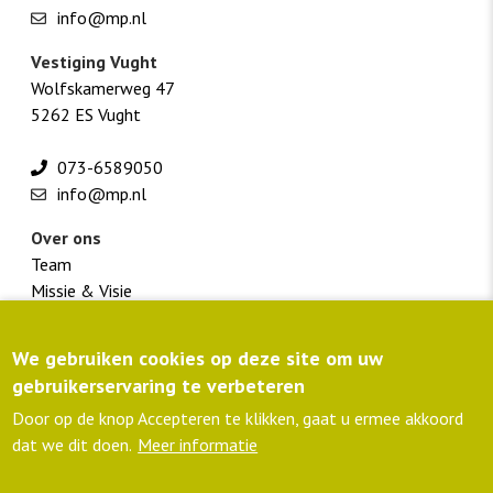
info@mp.nl
Vestiging Vught
Wolfskamerweg 47
5262 ES Vught
073-6589050
info@mp.nl
Over ons
Team
Missie & Visie
Werken bij M+P
We gebruiken cookies op deze site om uw
Footer
Klantportaal
gebruikerservaring te verbeteren
menu
Routebeschrijving
colofon
Privacyverklaring
Door op de knop Accepteren te klikken, gaat u ermee akkoord
lid NLingenieurs
dat we dit doen.
Meer informatie
ISO 9001 gecertificeerd