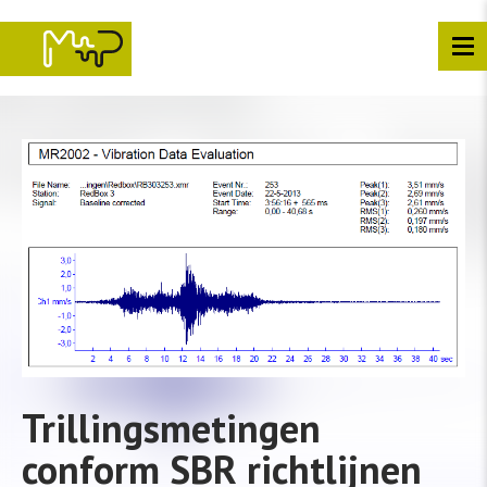
Overslaan
en
naar
de
inhoud
gaan
Trillingsmetingen
conform SBR richtlijnen