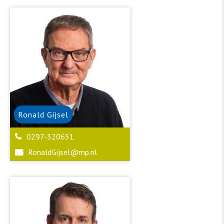
Ronald
Gijsel
0297-320651
RonaldGijsel@mp.nl