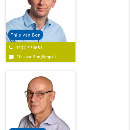
Thijs
van Bon
0297-320651
ThijsvanBon@mp.nl