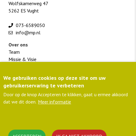
Wolfskamerweg 47
5262 ES Vught
073-6589050
info@mp.nl
Over ons
Team
Missie & Visie
Werken bij M+P
We gebruiken cookies op deze site om uw
Footer
Klantportaal
gebruikerservaring te verbeteren
menu
Routebeschrijving
colofon
Privacyverklaring
Door op de knop Accepteren te klikken, gaat u ermee akkoord
lid NLingenieurs
dat we dit doen.
Meer informatie
ISO 9001 gecertificeerd
C02-Prestatieladder
Volg ons
Linkedin