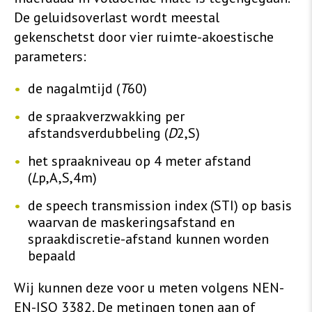
De geluidsoverlast wordt meestal
gekenschetst door vier ruimte-akoestische
parameters:
de nagalmtijd (
T
60)
de spraakverzwakking per
afstandsverdubbeling (
D
2,S)
het spraakniveau op 4 meter afstand
(
L
p,A,S,4m)
de speech transmission index (STI) op basis
waarvan de maskeringsafstand en
spraakdiscretie-afstand kunnen worden
bepaald
Wij kunnen deze voor u meten volgens NEN-
EN-ISO 3382. De metingen tonen aan of