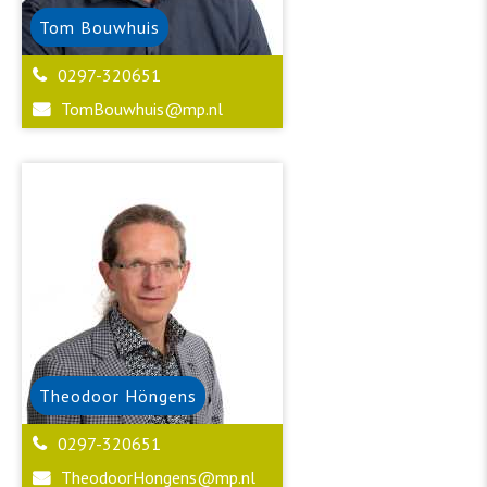
Tom
Bouwhuis
0297-320651
TomBouwhuis@mp.nl
Theodoor
Höngens
0297-320651
TheodoorHongens@mp.nl