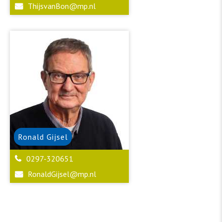
ThijsvanBon@mp.nl
Ronald
Gijsel
0297-320651
RonaldGijsel@mp.nl