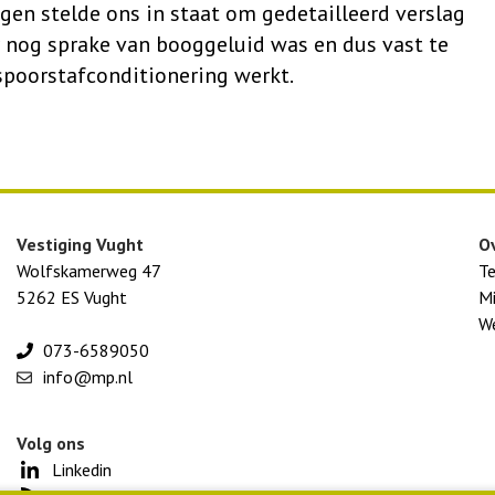
gen stelde ons in staat om gedetailleerd verslag
r nog sprake van booggeluid was en dus vast te
 spoorstafconditionering werkt.
Vestiging Vught
O
Wolfskamerweg 47
T
5262 ES Vught
Mi
We
073-6589050
info@mp.nl
Volg ons
Linkedin