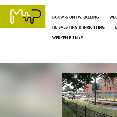
Overslaan
en
naar
BOUW & ONTWIKKELING
WEG
de
inhoud
HUISVESTING & INRICHTING
gaan
WERKEN BIJ M+P