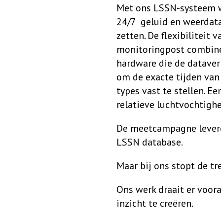
Met ons LSSN-systeem w
24/7 geluid en weerdata
zetten. De flexibiliteit
monitoringpost combine
hardware die de dataver
om de exacte tijden van
types vast te stellen. E
relatieve luchtvochtigh
De meetcampagne leverd
LSSN database.
Maar bij ons stopt de tr
Ons werk draait er voor
inzicht te creëren.