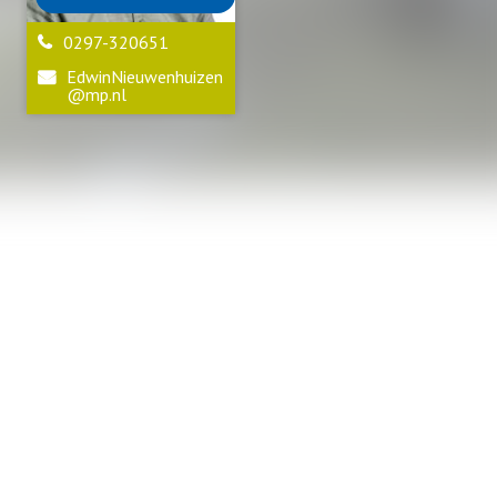
0297-320651
EdwinNieuwenhuizen
@mp.nl