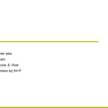
ver ons
eam
ssie & Visie
rken bij M+P