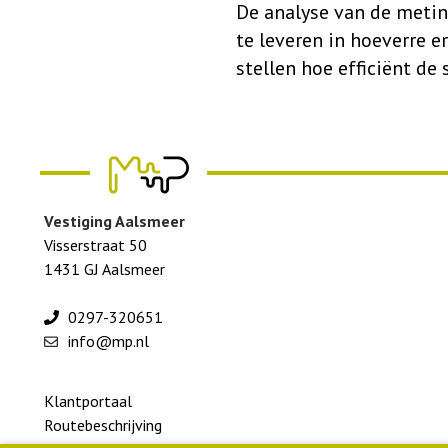
De analyse van de metin
te leveren in hoeverre e
stellen hoe efficiënt de
Vestiging Aalsmeer
Visserstraat 50
1431 GJ Aalsmeer
0297-320651
info@mp.nl
Footer
Klantportaal
menu
Routebeschrijving