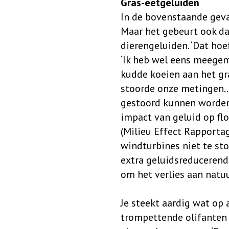
Gras-eetgeluiden
In de bovenstaande geval
Maar het gebeurt ook da
dierengeluiden. ‘Dat hoef
‘Ik heb wel eens meege
kudde koeien aan het gra
stoorde onze metingen…’ 
gestoord kunnen worden 
impact van geluid op fl
(Milieu Effect Rapportag
windturbines niet te st
extra geluidsreducerend
om het verlies aan natu
Je steekt aardig wat op 
trompettende olifanten 