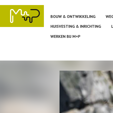
Overslaan
en
naar
BOUW & ONTWIKKELING
WEG
de
inhoud
HUISVESTING & INRICHTING
gaan
WERKEN BIJ M+P