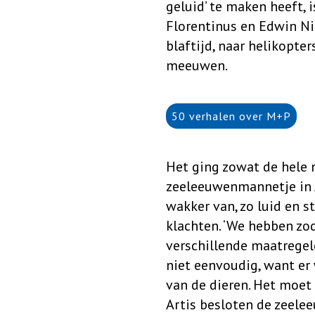
geluid’ te maken heeft, 
Florentinus en Edwin Ni
blaftijd, naar helikopt
meeuwen.
50 verhalen over M+P
Het ging zowat de hele 
zeeleeuwenmannetje in 
wakker van, zo luid en s
klachten. ‘We hebben zo
verschillende maatregele
niet eenvoudig, want er
van de dieren. Het moet z
Artis besloten de zeele