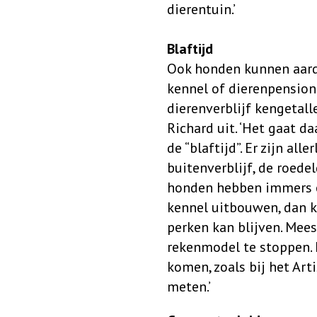
dierentuin.’
Blaftijd
Ook honden kunnen aard
kennel of dierenpension k
dierenverblijf kengetall
Richard uit. ‘Het gaat d
de “blaftijd”. Er zijn al
buitenverblijf, de roede
honden hebben immers ee
kennel uitbouwen, dan k
perken kan blijven. Mee
rekenmodel te stoppen. 
komen, zoals bij het Art
meten.’