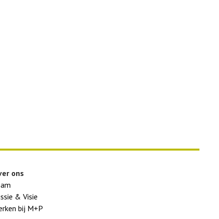
ver ons
eam
ssie & Visie
rken bij M+P