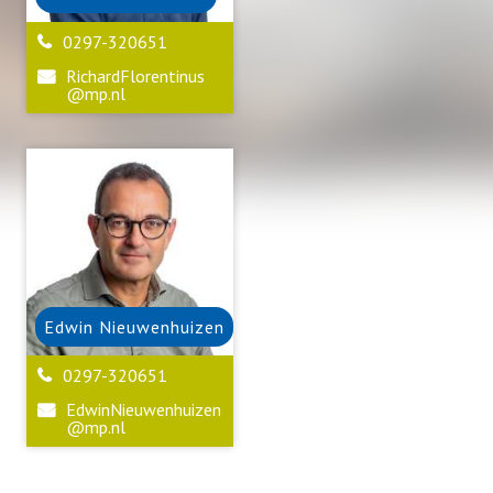
0297-320651
RichardFlorentinus
@mp.nl
Edwin
Nieuwenhuizen
0297-320651
EdwinNieuwenhuizen
@mp.nl