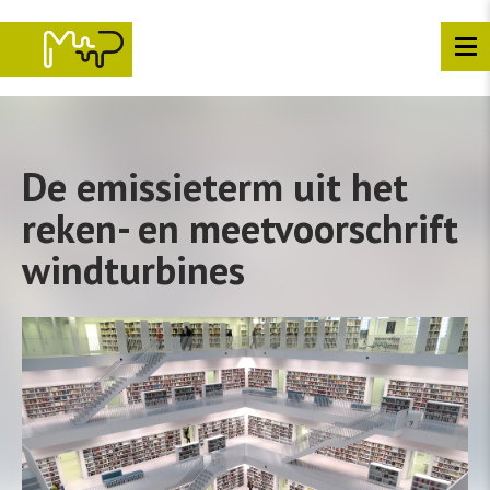
Overslaan
en
naar
de
inhoud
gaan
De emissieterm uit het
reken- en meetvoorschrift
windturbines