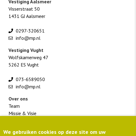
Vestiging Aalsmeer
Visserstraat 50
1431 GJ Aalsmeer
0297-320651
info@mp.nl
Vestiging Vught
Wolfskamerweg 47
5262 ES Vught
073-6589050
info@mp.nl
Over ons
Team
Missie & Visie
Werken bij M+P
We gebruiken cookies op deze site om uw
Footer
Klantportaal